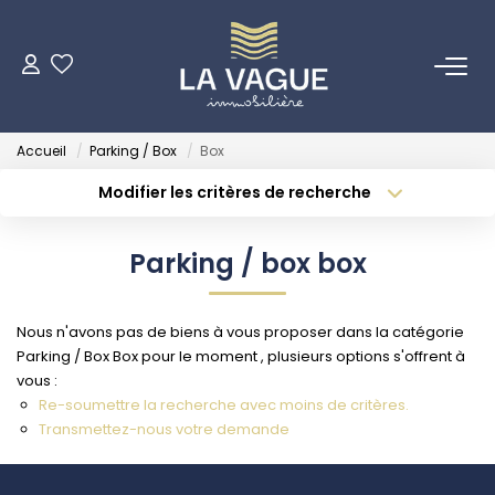
ACHETER
Accueil
Parking / Box
Box
LOUER
Modifier les critères de recherche
Type de transaction
Localisation
Acheter
Localisation
ESTIMER
Parking / box box
Type de bien
Sélectionnez...
Surface min
NOTRE AGENCE
Nous n'avons pas de biens à vous proposer dans la catégorie
Budget max
Plus de critères
Parking / Box Box pour le moment , plusieurs options s'offrent à
Qui Sommes Nous
vous :
Créer une alerte
Re-soumettre la recherche avec moins de critères.
Transmettez-nous votre demande
INVESTISSEURS