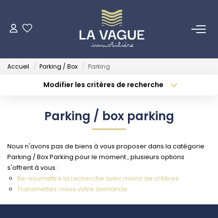
ACHETER
Accueil
Parking / Box
Parking
LOUER
Modifier les critères de recherche
Type de transaction
Localisation
Acheter
Localisation
ESTIMER
Parking / box parking
Type de bien
Sélectionnez...
Surface min
NOTRE AGENCE
Nous n'avons pas de biens à vous proposer dans la catégorie
Budget max
Plus de critères
Parking / Box Parking pour le moment , plusieurs options
Qui Sommes Nous
s'offrent à vous :
Créer une alerte
Re-soumettre la recherche avec moins de critères.
Transmettez-nous votre demande
INVESTISSEURS