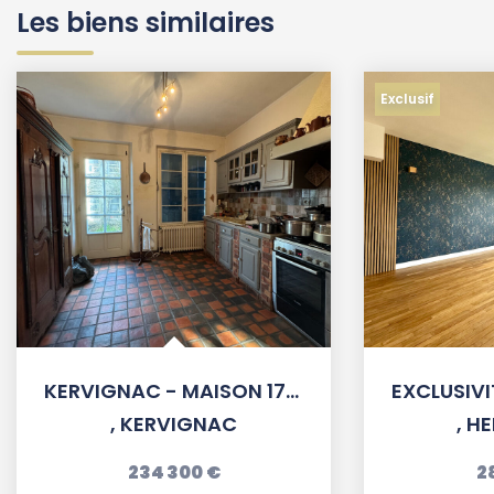
Les biens similaires
Exclusif
KERVIGNAC - MAISON 177M2 - COMBLES AMENAGEABLES - A...
,
KERVIGNAC
,
HE
234 300 €
2