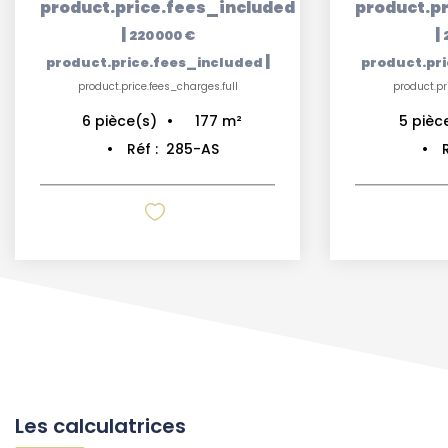
product.price.fees_included
product.p
|
|
220 000 €
|
product.price.fees_included
product.pr
product.price.fees_charges.full
product.pr
177
m²
6
pièce(s)
5
pièc
Réf :
285-AS
Les calculatrices