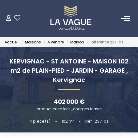
ACHETER
Accueil
Maisons
A vendre
Maison
Référence 237-as
LOUER
KERVIGNAC - ST ANTOINE - MAISON 102
ESTIMER
m2 de PLAIN-PIED - JARDIN - GARAGE
,
Kervignac
NOTRE AGENCE
402 000 €
Qui Sommes Nous
product.price.fees_charges.teaser
4
pièce(s)
•
102
m²
•
Réf : 237-as
INVESTISSEURS