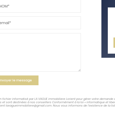
NOM*
RÉSULTATS DES LYCÉES
ECOLES
email*
COMMERCES
MÉDEC
nvoyer le message
un fichier informatisé par LA VAGUE immobiliere Lorient pour gérer votre demande 
les et sont destinées à nos conseillers Conformément à la loi « informatique et lib
rient lavagueimmobiliere@gmail.com. Nous vous informons de l'existence de la list