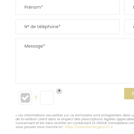
Prénom*
SUPERFICIE :
N° de téléphone*
RESTAURANTS ET CAFÉS
Message*
E
« Les informations recueillies sur ce formulaire sont enregistrées dans 
de la relation client dans le respect des prescriptions légales applicab
concernant et les faire rectifier en contactant LA VAGUE immobiliere Lo
vous pouvez vous inscrire ici :
https://www.bloctel.gouv.fr/
»