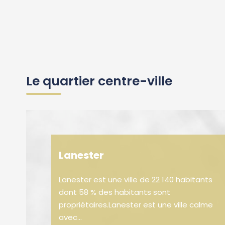
Le quartier centre-ville
Lanester
Lanester est une ville de 22 140 habitants
dont 58 % des habitants sont
propriétaires.Lanester est une ville calme
avec...