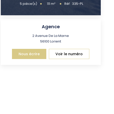
111
m²
5
pièce(s)
Réf :
335-PL
Agence
2 Avenue De La Marne
56100
Lorient
Nous écrire
Voir le numéro