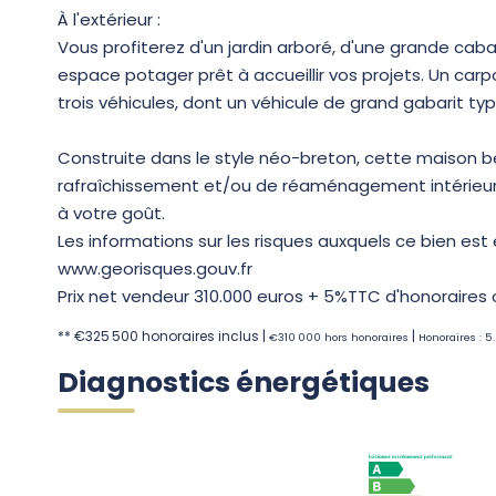
À l'extérieur :
Vous profiterez d'un jardin arboré, d'une grande caba
espace potager prêt à accueillir vos projets. Un car
trois véhicules, dont un véhicule de grand gabarit t
Construite dans le style néo-breton, cette maison bé
rafraîchissement et/ou de réaménagement intérieur 
à votre goût.
Les informations sur les risques auxquels ce bien est 
www.georisques.gouv.fr
Prix net vendeur 310.000 euros + 5%TTC d'honoraires
** €325 500
honoraires inclus
|
|
€310 000
hors honoraires
Honoraires : 5
Diagnostics énergétiques