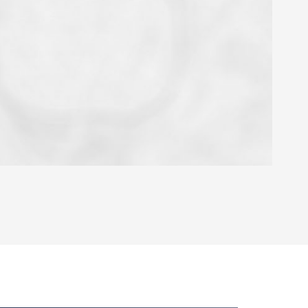
OYEN
'HABITATION
CE DE L'AÉROPORT :