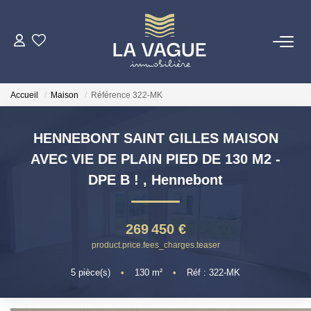
ACHETER
Accueil
Maison
Référence 322-MK
LOUER
HENNEBONT SAINT GILLES MAISON
ESTIMER
AVEC VIE DE PLAIN PIED DE 130 M2 -
DPE B !
,
Hennebont
NOTRE AGENCE
Qui Sommes Nous
269 450 €
product.price.fees_charges.teaser
INVESTISSEURS
5
pièce(s)
•
130
m²
•
Réf : 322-MK