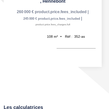
,
Hennebont
260 000 €
product.price.fees_included
|
|
245 000 €
product.price.fees_included
product.price.fees_charges.full
108
m²
Réf :
352-as
5
pièce(s)
Les calculatrices