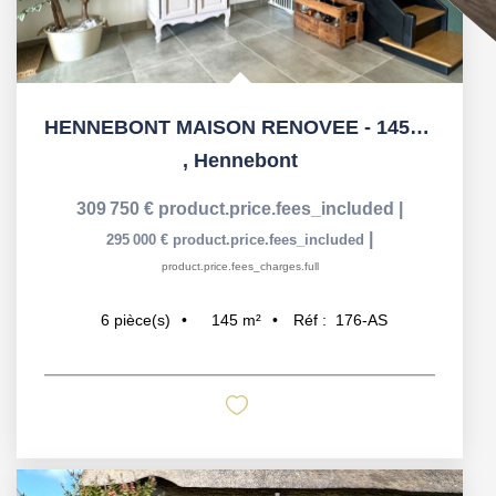
HENNEBONT MAISON RENOVEE - 145m2 - ENORME COUP DE COEUR -...
,
Hennebont
309 750 €
product.price.fees_included
|
|
295 000 €
product.price.fees_included
product.price.fees_charges.full
145
m²
Réf :
176-AS
6
pièce(s)