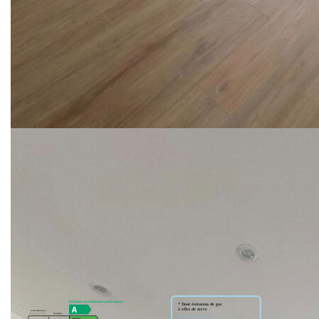
qu'une salle de bain élégante.
Un joli jardin complète l'ensemble, idéal pour profiter des
beaux jours sans contraintes ainsi qu'un garage.
Un bien rare "clefs en main" ! A visiter très rapidement !
prix net vendeur 255000€ et 5.67% ttc d'honoraires charge
acquéreur
Les informations sur les risques auxquels ce bien est
exposé sont disponibles sur le site Géorisques :
www.georisques.gouv.fr »
** €269 450
honoraires inclus
|
|
€255 000
hors honoraires
Honoraires : 5.67%
TTC à la charge de l'acquéreur
Nos honoraires
Nous contacter
Diagnostics énergétiques