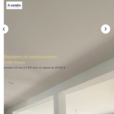
PRESTIGES
A vendre
BIENS VENDUS
CONTACT
EN
Simulation de remboursement :
1 406 €/mois
pendant 20 ans à 3.5% avec un apport de 26 945 €
Description
Réf : 322-MK
A VENDRE ! LA VAGUE IMMOBILIÈRE !