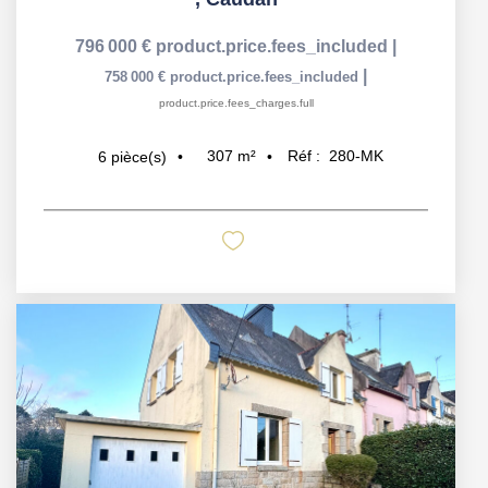
796 000 €
product.price.fees_included
|
|
758 000 €
product.price.fees_included
product.price.fees_charges.full
307
m²
Réf :
280-MK
6
pièce(s)