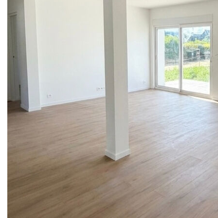
HENNEBONT SAINT GILLES MAISON AVEC VIE DE
PLAIN PIED DE 130 M2 - DPE B !
Située dans le cadre paisible et privilégié de Saint-Gilles,
cette magnifique maison familiale allie le calme d'un
environnement préservé à la proximité immédiate
d'Hennebont. Entièrement réhabilité avec soin, ce bien
bénéficie d'une rénovation totale (achevée début 2026)
offrant des prestations modernes et une isolation
performante.
Dès l'entrée, vous serez séduit par un vaste salon-séjour
spacieux et particulièrement lumineux, ouvert sur une
cuisine moderne entièrement équipée, créant un espace de
vie convivial et chaleureux. Le rez-de-chaussée propose
également une véritable vie de plain-pied avec deux
chambres confortables et une salle d'eau contemporaine. À
l'étage, le palier dessert deux autres belles chambres ainsi