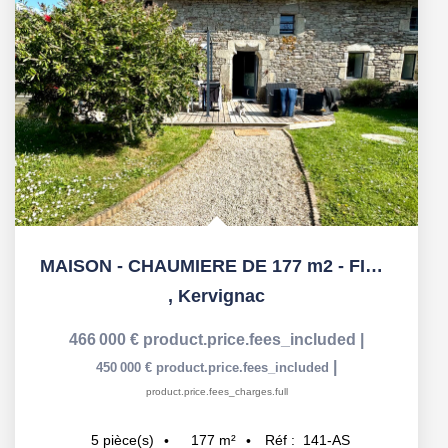
MAISON - CHAUMIERE DE 177 m2 - FINITIONS HAUTS DE GAMME - ...
,
Kervignac
466 000 €
product.price.fees_included
|
|
450 000 €
product.price.fees_included
product.price.fees_charges.full
177
m²
Réf :
141-AS
5
pièce(s)