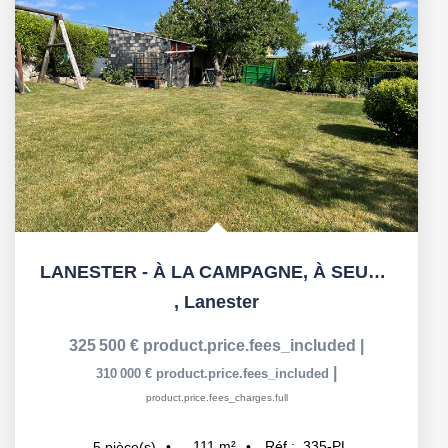
LANESTER - À LA CAMPAGNE, À SEULEMENT 10 MINUTES DU...
,
Lanester
325 500 €
product.price.fees_included
|
|
310 000 €
product.price.fees_included
product.price.fees_charges.full
111
m²
Réf :
335-PL
5
pièce(s)