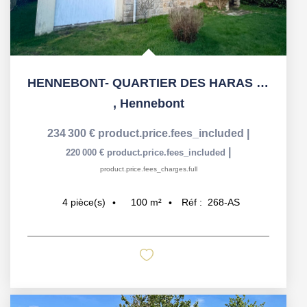
HENNEBONT- QUARTIER DES HARAS - MAISON 100m2 - A RENOVER -...
,
Hennebont
234 300 €
product.price.fees_included
|
|
220 000 €
product.price.fees_included
product.price.fees_charges.full
100
m²
Réf :
268-AS
4
pièce(s)